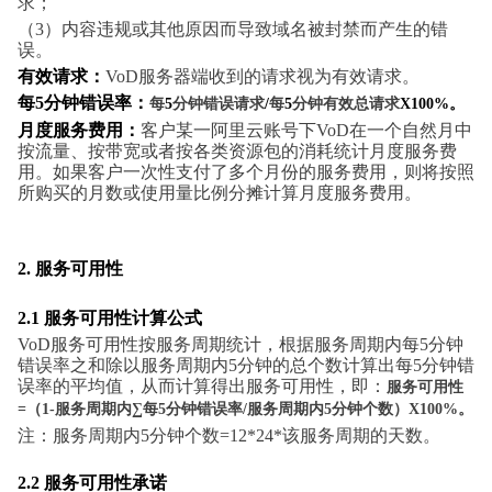
求；
（3）内容违规或其他原因而导致域名被封禁而产生的错
误。
有效请求：
VoD服务器端收到的请求视为有效请求。
每5分钟错误率：
每
5
分钟错误请求
/
每
5
分钟有效总请求
X100%。
月度服务费用：
客户某一阿里云账号下VoD在一个自然月中
按流量、按带宽或者按各类资源包的消耗统计月度服务费
用。如果客户一次性支付了多个月份的服务费用，则将按照
所购买的月数或使用量比例分摊计算月度服务费用。
2.
服务可用性
2.1
服务可用性计算公式
VoD服务可用性按服务周期统计，根据服务周期内每5分钟
错误率之和除以服务周期内5分钟的总个数计算出每5分钟错
误率的平均值，从而计算得出服务可用性，即：
服务可用性
=（
1-
服务周期内∑每
5
分钟错误率
/
服务周期内
5
分钟个数）
X100%。
注：服务周期内5分钟个数=12*24*该服务周期的天数。
2.2
服务可用性承诺