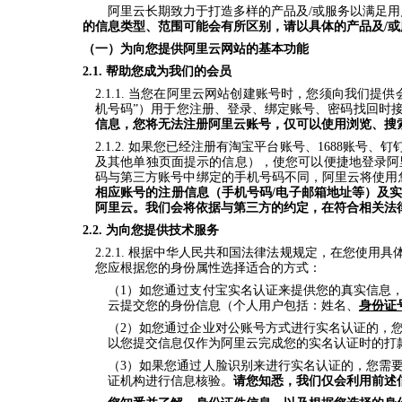
阿里云长期致力于打造多样的产品及/或服务以满足用
的信息类型、范围可能会有所区别，请以具体的产品及/
（一）为向您提供阿里云网站的基本功能
2.1.
帮助您成为我们的会员
2.1.1.
当您在阿里云网站创建账号时，您须向我们提供
机号码”）用于您注册、登录、绑定账号、密码找回时
信息，您将无法注册阿里云账号，仅可以使用浏览、搜
2.1.2.
如果您已经注册有淘宝平台账号、1688账号、
及其他单独页面提示的信息），使您可以便捷地登录阿里
码与第三方账号中绑定的手机号码不同，阿里云将使用
相应账号的注册信息（手机号码/电子邮箱地址等）及
阿里云。我们会将依据与第三方的约定，在符合相关法
2.2.
为向您提供技术服务
2.2.1.
根据中华人民共和国法律法规规定，在您使用具
您应根据您的身份属性选择适合的方式：
（1）如您通过支付宝实名认证来提供您的真实信息
云提交您的身份信息（个人用户包括：姓名、
身份证
（2）如您通过企业对公账号方式进行实名认证的，
以您提交信息仅作为阿里云完成您的实名认证时的打
（3）如果您通过人脸识别来进行实名认证的，您需
证机构进行信息核验。
请您知悉，我们仅会利用前述