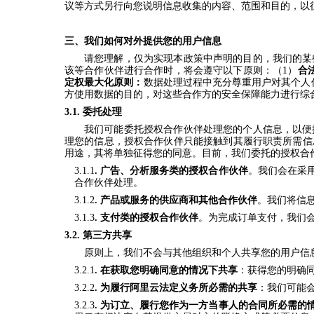
议等方式另行向您说明信息收集的内容、范围和目的，以
三、
我们如何对外提供您的用户信息
请您理解，仅为实现本政策中声明的目的，我们的某
该等合作伙伴进行合作时，将会遵守以下原则：（1）
合
定权最大化原则：
数据处理过程中充分尊重用户对其个人
方使用数据的目的，对这些合作方的安全保障能力进行综
3.1.
委托处理
我们可能委托授权合作伙伴处理您的个人信息，以便
理您的信息，授权合作伙伴只能接触到其履行职责所需信
用途，其将单独征得您的同意。
目前，我们委托的授权合
3.1.1
.
广告、分析服务类的授权合作伙伴
。我们会在采
合作伙伴处理。
3.1.2
. 产品或服务的
供应商和其他合作伙伴
。我们将信
3.1.3
.
支付类的授权合作伙伴
。为完成订单支付，我们
3.2.
第三方共享
原则上，我们不会与其他组织和个人共享您的用户信
3.2.1
.
在获取您明确同意的情况下共享
：获得您的明确
3.2.2
.
为履行阿里云法定义务所必需的共享
：我们可能
3.2.3
.
为订立、履行您作为一方当事人的合同所必需的