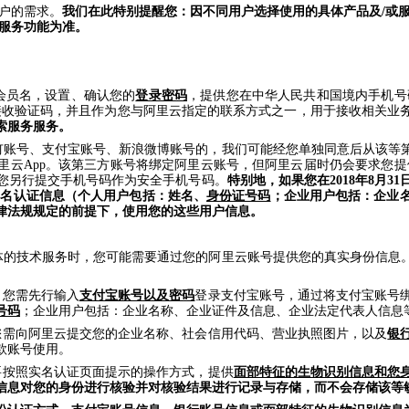
户的需求。
我们在此特别提醒您：因不同用户选择使用的具体产品及/或
或服务功能为准。
会员名，设置、确认您的
登录密码
，提供您在中华人民共和国境内手机号
接收验证码，并且作为您与阿里云指定的联系方式之一，用于接收相关业
索服务服务。
钉钉账号、支付宝账号、新浪微博账号的，我们可能经您单独同意后从该
云App。该第三方账号将绑定阿里云账号，但阿里云届时仍会要求您提供第
您另行提交手机号码作为安全手机号码。
特别地，如果您在2018年8月
实名认证信息（个人用户包括：姓名、
身份证号码
；企业用户包括：企业
律法规规定的前提下，使用您的这些用户信息。
体的技术服务时，您可能需要通过您的阿里云账号提供您的真实身份信息
，您需先行输入
支付宝账号以及密码
登录支付宝账号，通过将支付宝账号
号码
；企业用户包括：企业名称、企业证件及信息、企业法定代表人信息
您需向阿里云提交您的企业名称、社会信用代码、营业执照图片，以及
银
款账号使用。
要按照实名认证页面提示的操作方式，提供
面部特征的生物识别信息和您
信息对您的身份进行核验并对核验结果进行记录与存储，而不会存储该等