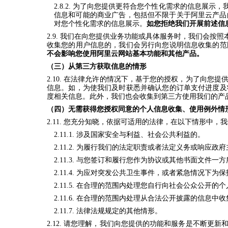
2.8.2.
为了向您提供更符合您个性化需求的信息展示，
信息和可能的商业广告，包括但不限于关于阿里云产品
对您个性化需求的信息展示。
如您拒绝我们开展前述信
2.9.
我们在向您提供业务功能或具体服务时，我们会按照
收集您的用户信息的，我们会另行向您说明信息收集的范
不会影响您使用阿里云网站基本功能和其他产品。
（三）从第三方获取信息的情形
2.10.
在法律允许的情况下，基于您的授权，为了向您提
信息。如，为使我们及时获悉并确认您的订单支付进度及
度相关信息。此外，我们也会收集到第三方使用我们的产
（四）无需获得您授权同意的个人信息收集、使用例外情
2.11.
您充分知晓，依据可适用的法律，在以下情形中，我
2.11.1.
涉及国家安全与利益、社会公共利益的
。
2.11.2.
为履行我们的法定职责或者法定义务或响应政府
2.11.3.
与您签订和履行您作为协议或其他书面文件一方
2.11.4.
为应对突发公共卫生事件，或者紧急情况下为保
2.11.5.
在合理的范围内处理您自行向社会公众公开的个
2.11.6.
在合理的范围内处理从合法公开披露的信息中收
2.11.7.
法律法规规定的其他情形。
2.12.
请您理解，我们向您提供的功能和服务是不断更新