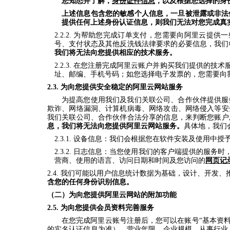
您知悉并了解，
身份证件信息
，以及根据您选择的身
上述信息包含您的敏感个人信息，一旦被泄露或非法
提供任何上述身份认证信息，则我们无法对您完成真
2.2.2
.
为帮助您完成订单支付，您需要向阿里云提供一
号、支付状态及其他反洗钱法律要求的必要信息，我们
我们将无法向您提供相应的技术服务。
2.2.3
.
在您注册完成阿里云账户并购买我们提供的技术
址、邮编、手机号码；如您选择电子发票的，您需要向
2.3.
为向您提供安全稳定的阿里云网站服务
为提高您使用我们及我们关联公司、合作伙伴提供服
欺诈、网络漏洞、计算机病毒、网络攻击、网络侵入等安
我们关联公司、合作伙伴合法分享的信息，来判断您账户
息，我们将无法向您提供阿里云网站服务。
具体地，我们
2.3.1
.
设备信息：我们会根据您在软件安装及使用中授
2.3.2
.
日志信息：当您使用我们的客户端提供的服务时
营商、使用的语言、访问日期和时间及您访问的
网页记
2.4. 我们可能以用户信息统计数据为基础，设计、开
含您的任何身份识别信息。
（二）为向您提供阿里云网站的附加功能
2.5.
为向您提供会员资料完善服务
在您完成阿里云账号注册后，您可以在账号“基本资
的实名认证信息为准）、营业年限、企业规模、从事行业