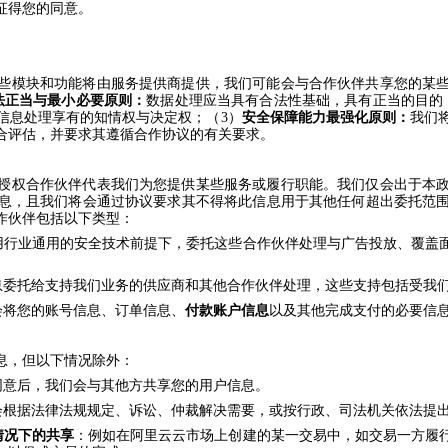
征得您的同意。
些
模块和功能
将由
服务提供商提供，
我们可能会与合作伙伴共享您的某
法正当与最小必要原则：
数据处理应当具有合法性基础，具有正当的目的
信息处理享有的知情权与决定权；（3）
安全保障能力最强化原则：
我们
合评估，并要求其遵循合作协议的有关要求。
授权合作伙伴代表我们为您提供某些服务或履行职能。我们仅会出于本
息，且我们将会通过协议要求其不得将此信息用于其他任何超出委托范
作伙伴包括以下类型：
用行业通用的安全技术前提下，委托这些合作伙伴处理与广告投放、覆盖
息委托给支持我们业务的供应商和其他合作伙伴处理，这些支持包括受我
会将您的账号信息、订单信息、
付款账户信息
以及其他完成支付的必要信
息，但以下情况除外：
同意后，我们会与其他方共享您的用户信息
。
会根据法律法规规定、诉讼、仲裁解决需要，或按行政、司法机关依法提
情况下的共享
：例如在阿里云云市场上创建的某一交易中，如交易一方履