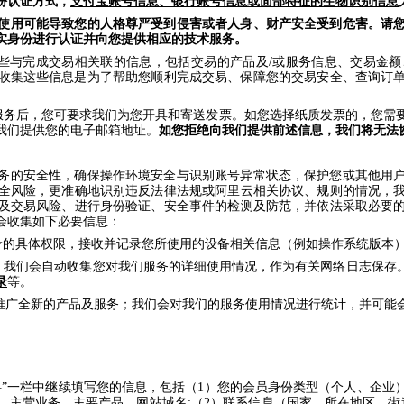
份认证方式，
支付宝账号信息、银行账号信息或面部特征的生物识别信息
使用可能导致您的人格尊严受到侵害或者人身、财产安全受到危害。请
实身份进行认证并向您提供相应的技术服务。
些与完成交易相关联的信息，包括交易的产品及/或服务信息、交易金
收集这些信息是为了帮助您顺利完成交易、保障您的交易安全、查询订
服务后，您可要求我们为您开具和寄送发票。如您选择纸质发票的，您需
我们提供您的电子邮箱地址。
如您拒绝向我们提供前述信息，我们将无法
务的安全性，确保操作环境安全与识别账号异常状态，保护您或其他用
全风险，更准确地识别违反法律法规或阿里云相关协议、规则的情况，
及交易风险、进行身份验证、安全事件的检测及防范，并依法采取必要
会收集如下必要信息：
予的具体权限，接收并记录您所使用的设备相关信息（例如操作系统版本
，我们会自动收集您对我们服务的详细使用情况，作为有关网络日志保存。
录
等。
发、推广全新的产品及服务；我们会对我们的服务使用情况进行统计，并可
料”一栏中继续填写您的信息，包括（1）您的会员身份类型（个人、企业
、主营业务、主要产品、网站域名;（2）联系信息（国家、所在地区、街