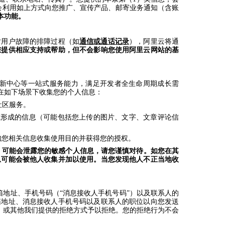
会利用如上方式向您推广、宣传产品、邮寄业务通知（含账
本功能。
对用户故障的排障过程（如
通信或通话记录
），阿里云将通
您提供相应支持或帮助，但不会影响您使用
阿里云网站的基
创新中心等一站式服务能力，满足开发者全生命周期成长需
在如下场景下收集您的个人信息：
社区服务。
布或形成的信息（可能包括您上传的图片、文字、文章评论信
告知您相关信息收集使用目的并获得您的授权。
，可能会泄露您的敏感个人信息，请您谨慎对待。如您在其
息可能会被他人收集并加以使用。当您发现他人不正当地收
地址、手机号码（“消息接收人手机号码”）以及联系人的
箱地址、消息接收人手机号码以及联系人的职位以向您发送
、或其他我们提供的拒绝方式予以拒绝。您的拒绝行为不会