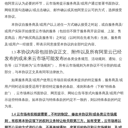
他阿里云认为必要的环节，云市场将提示服务商及/或用户通过签署书面协议、
网络页面勾选确认/或点击确认、邮件确认或其他阿里云认可的方式，选择接受
本协议。
本协议自服务商及/或用户以上述任一方式确认接受之时起，或自服务商及/
或用户实际开始接受云市场的服务（包括但不限于服务商开设店铺、上架、售
卖商品；用户购买商品及服务等）之时起（以时间在先者为准）生效。服务商
及/或用户一经接受，即表示同意接受本协议的全部约定内容。
本协议内容包括协议正文、附件以及所有阿里云已经
1.3
发布的或未来云市场可能发布
的各类业务规范、活动规则、通知、公
告等（以下统称为“云市场规则”）。所有云市场规则为本协议不可分割的组成
部分，与本协议正文具有同等法律效力。
如果服务商及/或用户使用云市场目前或将来提供的特定服务，服务商及/或
用户同时还应接受适用于那些特定服务的条款、准则和条件（下称“特殊条
款”），云市场将以书面协议、网页提示、网站公告等形式向服务商及/或用户明
示这些特殊条款。如本协议与特殊条款的约定不一致的，则以特殊条款的约定
为准。
1.4
云市场有权根据需要，不时的制定、修改本协议和/或各类云市场规
则，有权将本协议项下的权利义务转让给关联第三方。如有变更，云市场将以
网页公示的方式进行公告，不再单独通知。变更后的协议和云市场规则，及/或