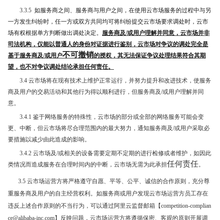
3.3.5
如服务商之间、服务商与用户之间，在使用云市场服务的过程中与另
一方发生纠纷时，任一方或双方共同均可将纠纷提交云市场要求调处时，云市
场有权根据
单方
判断做出调处决定。
服务商及
/
或用户理解并同意，云市场
并非
司法机构，仅能以普通人的身份对证据进行鉴别，云市场
对争议的调处完全是
不可撤销
基于服务商及
/
或用户
的授权，其无法保证争议处理结果符合其期
望，
也不对争议调处结论
承担
任何
责任。
3.4 云市场将在现有技术上维护正常运行，并努力提升和改进技术，使服务
商及用户的交易活动和其他行为得以顺利进行，但服务商及/或用户理解并同
意。
3.4.1 鉴于网络服务的特殊性，云市场的部分或全部的网络服务可能会变
更、中断，但云市场将尽合理范围内的最大努力，通知服务商及/或用户采取必
要措施以减少由此造成的影响。
3.4.2 云市场及/或相关的设备需要定期不定期的进行检修或者维护，如因此
任何责任
类情况而造成服务在合理时间内的中断，云市场无需为此承担
。
3.5 云市场运营方将严格遵守自愿、平等、公平、诚信的合作原则，充分尊
重服务商及用户的自主经营权利。如服务商或用户发现云市场运营方员工存在
违反上述合作原则的不当行为，可以通过阿里云监督邮箱【competition-complian
ce@alibaba-inc.com】反映问题，云市场运营方将遵循保密、客观的原则开展调