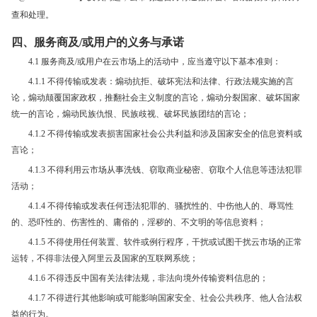
查和处理。
四、服务商及/或用户的义务与承诺
4.1 服务商及/或用户在云市场上的活动中，应当遵守以下基本准则：
4.1.1 不得传输或发表：煽动抗拒、破坏宪法和法律、行政法规实施的言
论，煽动颠覆国家政权，推翻社会主义制度的言论，煽动分裂国家、破坏国家
统一的言论，煽动民族仇恨、民族歧视、破坏民族团结的言论；
4.1.2 不得传输或发表损害国家社会公共利益和涉及国家安全的信息资料或
言论；
4.1.3 不得利用云市场从事洗钱、窃取商业秘密、窃取个人信息等违法犯罪
活动；
4.1.4 不得传输或发表任何违法犯罪的、骚扰性的、中伤他人的、辱骂性
的、恐吓性的、伤害性的、庸俗的，淫秽的、不文明的等信息资料；
4.1.5 不得使用任何装置、软件或例行程序，干扰或试图干扰云市场的正常
运转，不得非法侵入阿里云及国家的互联网系统；
4.1.6 不得违反中国有关法律法规，非法向境外传输资料信息的；
4.1.7 不得进行其他影响或可能影响国家安全、社会公共秩序、他人合法权
益的行为。