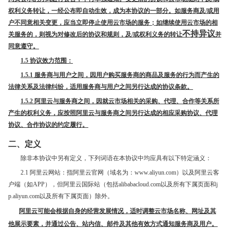
权利义务转让，一经公布即自动生效，成为本协议的一部分。如服务商及/或用
户不同意相关变更，应当立即停止使用云市场的服务；如继续使用云市场的相
不持异议
关服务的，则视为对修改后的协议和规则，及/或权利义务的转让
并
同意遵守。
1.5
协议效力范围：
1.5.1
服务商与用户之间，因用户购买服务商的商品及服务的行为而产生的
法律关系及法律纠纷，适用服务商与用户之间另行达成的协议条款。
1.5.2
阿里云与服务商之间，因就云市场相关的采购、代理、合作等关系所
产生的权利义务，应按照阿里云与服务商之间另行达成的相应采购协议、代理
协议、合作协议的约定履行。
二、定义
除非本协议中另有定义，下列词语在本协议中均应具有以下特定涵义：
2.1 阿里云网站：指阿里云官网（域名为：www.aliyun.com）以及阿里云客
户端（如APP），但阿里云国际站（包括alibabacloud.com以及所有下属页面和j
p.aliyun.com以及所有下属页面）除外。
阿里云可能会根据自身的经营发展情况，适时调整云市场名称、网址及其
他展示要素，并通过公告、站内信、邮件及其他有效方式通知服务商及用户。