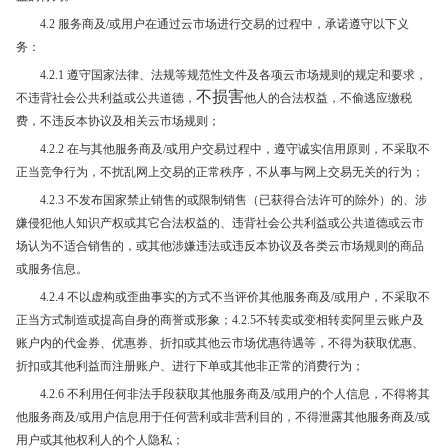
4.2 服务商及/或用户在通过云市场进行交易的过程中，承诺遵守以下义
务：
4.2.1 遵守国家法律、法规等规范性文件及各项云市场规则的规定和要求，
不损害
不违背社会公共利益或公共道德，
他人的合法权益，不偷逃应缴税
费，不违反本协议及相关云市场规则；
4.2.2 在与其他服务商及/或用户交易过程中，遵守诚实信用原则，不采取不
正当竞争行为，不扰乱网上交易的正常秩序，不从事与网上交易无关的行为；
4.2.3 不发布国家禁止销售的或限制销售（已获得合法许可的除外）的、涉
嫌侵犯他人知识产权或其它合法权益的、违背社会公共利益或公共道德或云市
场认为不适合销售的，或其他涉嫌违法或违反本协议及各类云市场规则的商品
或服务信息。
4.2.4 不以虚构或歪曲事实的方式不当评价其他服务商及/或用户，不采取不
正当方式制造或提高自身的商誉或形象；4.2.5不转卖或变相转卖阿里云账户及
账户内的代金券、优惠券、折扣或其他云市场优惠待遇等，不得为获取优惠、
折扣或其他利益而注册账户、进行下单或其他非正常的消费行为；
4.2.6 不利用任何非法手段获取其他服务商及/或用户的个人信息，不得将其
他服务商及/或用户信息用于任何营利或非营利目的，不得泄露其他服务商及/或
用户或其他权利人的个人隐私；