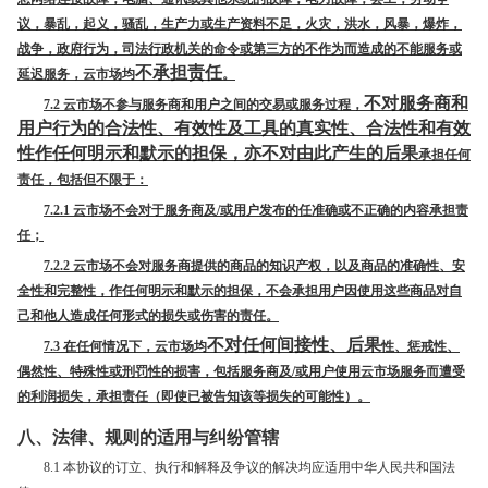
议，暴乱，起义，骚乱，生产力或生产资料不足，火灾，洪水，风暴，爆炸，
战争，政府行为，司法行政机关的命令或第三方的不作为而造成的不能服务或
不承担责任
延迟服务，云市场均
。
不对服务商和
7.2
云市场不参与服务商和用户之间的交易或服务过程，
用户行为的合法性、有效性及工具的真实性、合法性和有效
性作任何明示和默示的担保，亦不对由此产生的后果
承担任何
责任，包括但不限于：
7.2.1
云市场不会对于服务商及/或用户发布的任准确或不正确的内容承担责
任；
7.2.2
云市场不会对服务商提供的商品的知识产权，以及商品的准确性、安
全性和完整性，作任何明示和默示的担保，不会承担用户因使用这些商品对自
己和他人造成任何形式的损失或伤害的责任。
不对任何间接性、后果
7.3
在任何情况下，云市场均
性、惩戒性、
偶然性、特殊性或刑罚性的损害，包括服务商及/或用户使用云市场服务而遭受
的利润损失，承担责任（即使已被告知该等损失的可能性）。
八、法律、规则的适用与纠纷管辖
8.1 本协议的订立、执行和解释及争议的解决均应适用中华人民共和国法