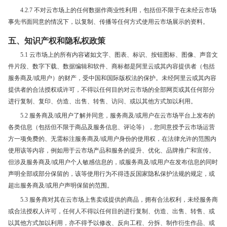
4.2.7 不对云市场上的任何数据作商业性利用，包括但不限于在未经云市场
事先书面同意的情况下，以复制、传播等任何方式使用云市场展示的资料。
五、知识产权和隐私权政策
5.1 云市场上的所有内容诸如文字、图表、标识、按钮图标、图像、声音文
件片段、数字下载、数据编辑和软件、商标都是阿里云或其内容提供者（包括
服务商及/或用户）的财产，受中国和国际版权法的保护。未经阿里云或其内容
提供者的合法授权或许可，不得以任何目的对云市场的全部网页或其任何部分
进行复制、复印、仿造、出售、转售、访问、或以其他方式加以利用。
5.2 服务商及/或用户了解并同意，服务商及/或用户在云市场平台上发布的
各类信息（包括但不限于商品及服务信息、评论等），您同意授予云市场运营
方一项免费的、无需标注服务商及/或用户身份的使用权，在法律允许的范围内
使用该等内容，例如用于云市场产品和服务的提升、优化、品牌推广和宣传。
但涉及服务商及/或用户个人敏感信息的，或服务商及/或用户在发布信息的同时
声明全部或部分保留的，该等使用行为不得违反国家隐私保护法规的规定，或
超出服务商及/或用户声明保留的范围。
5.3 服务商对其在云市场上售卖或提供的商品，拥有合法权利，未经服务商
或合法授权人许可，任何人不得以任何目的进行复制、仿造、出售、转售、或
以其他方式加以利用，亦不得予以修改、反向工程、分拆、制作衍生作品、或