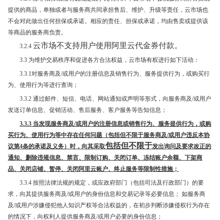
提供的商品，单独或者与服务商共同承担售后、维护、升级等责任，云市场也
不会对此做出任何担保或承诺。相应的责任、担保或承诺，均由售卖或提供该
等商品的服务商负责。
云市场不支持用户使用阿里云代金券付款。
3.2.4
3.3 为维护交易秩序和促进各方合法权益，云市场有权进行如下活动：
3.3.1对服务商及/或用户的注册信息及销售行为、服务提供行为，或购买行
为、使用行为等进行查询；
3.3.2 通过邮件、短信、电话、网站通知或声明等形式，向服务商及/或用户
发送订单信息、促销活动、售后服务、客户服务等告知信息；
3.3.3
当发现服务商及/或用户的注册信息或销售行为、服务提供行为，或购
买行为、使用行为等中存在任何问题（包括但不限于服务商及/或用户违反本协
包括但不限于
议第4条的承诺及义务）时，向其采取
发出询问及要求改正的
通知、删除违规信息、禁言、限制订购、关闭订单、冻结账户余额、下架商
品、关闭店铺、暂停、关闭阿里云账户、终止服务等限制性措施；
3.3.4 按照法律法规的规定，或应政府部门（包括司法及行政部门）的要
求，向其提供服务商及/或用户的身份信息和交易记录等必要信息； 如服务商
及/或用户涉嫌侵犯他人知识产权等合法权益的，在初步判断涉嫌侵权行为存在
的情况下，向权利人提供服务商及/或用户必要的身份信息；