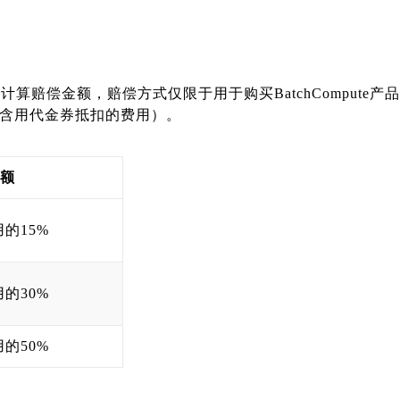
算赔偿金额，赔偿方式仅限于用于购买BatchCompute
不含用代金券抵扣的费用）。
额
的15%
的30%
的50%