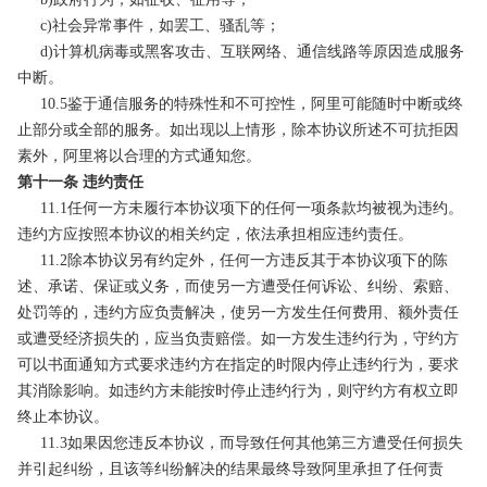
c)社会异常事件，如罢工、骚乱等；
d)计算机病毒或黑客攻击、互联网络、通信线路等原因造成服务
中断。
10.5鉴于通信服务的特殊性和不可控性，阿里可能随时中断或终
止部分或全部的服务。如出现以上情形，除本协议所述不可抗拒因
素外，阿里将以合理的方式通知您。
第十一条 违约责任
11.1任何一方未履行本协议项下的任何一项条款均被视为违约。
违约方应按照本协议的相关约定，依法承担相应违约责任。
11.2除本协议另有约定外，任何一方违反其于本协议项下的陈
述、承诺、保证或义务，而使另一方遭受任何诉讼、纠纷、索赔、
处罚等的，违约方应负责解决，使另一方发生任何费用、额外责任
或遭受经济损失的，应当负责赔偿。如一方发生违约行为，守约方
可以书面通知方式要求违约方在指定的时限内停止违约行为，要求
其消除影响。如违约方未能按时停止违约行为，则守约方有权立即
终止本协议。
11.3如果因您违反本协议，而导致任何其他第三方遭受任何损失
并引起纠纷，且该等纠纷解决的结果最终导致阿里承担了任何责