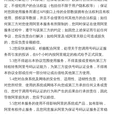
定，不侵犯用户的合法权益（包括但不限于用户隐私权等）；保证
对您因使用服务而通过API接口上传的全部数据拥有合法权利且有权
使用、授权该等数据，并且不会侵害任何其他方的合法权益；如任
何第三方对您使用阿里本服务有所限制的，您同时保证在使用阿里
服务过程中，遵守与该第三方的约定；如因您上述保证而引起任何
争议，您应负责自行解决；如给阿里及/或阿里关联公司造成损失
的，您应负责全额赔偿。
5.2您应快速响应、积极配合阿里，处理关于您调用号码认证服
务而引发的投诉，在6个小时内按阿里规定的格式给予正式回复。
5.3您不得超出本协议范围使用服务，不得直接或变相向第三方
转租转售阿里号码认证能力，为第三方提供号码认证业务，不得将
本协议全部或任何一部分转让或出借给其他第三方使用。
5.4您对自身系统及网络的安全性、适用性、适销性负责，阿里
对您所经营、使用的系统或网络不向您或第三方承担任何义务或责
任。您对于调用号码认证的行为和产生的后果自行承担责任，因此
导致阿里损失的，您应予以赔偿。
5.5您对本服务的使用不得影响阿里的系统或产品，如有影响，
阿里有权停止服务，且您同意服从阿里为保证号码认证服务正常稳