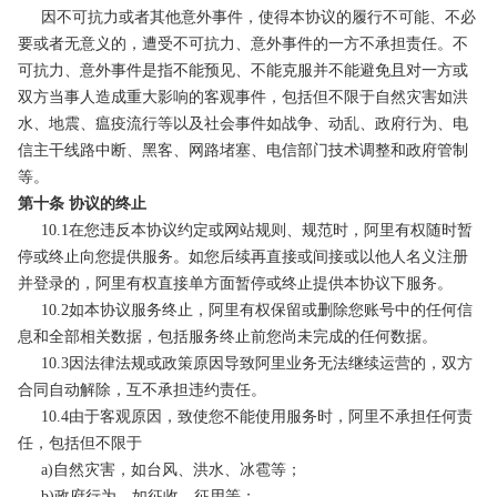
因不可抗力或者其他意外事件，使得本协议的履行不可能、不必
要或者无意义的，遭受不可抗力、意外事件的一方不承担责任。不
可抗力、意外事件是指不能预见、不能克服并不能避免且对一方或
双方当事人造成重大影响的客观事件，包括但不限于自然灾害如洪
水、地震、瘟疫流行等以及社会事件如战争、动乱、政府行为、电
信主干线路中断、黑客、网路堵塞、电信部门技术调整和政府管制
等。
第十条 协议的终止
10.1在您违反本协议约定或网站规则、规范时，阿里有权随时暂
停或终止向您提供服务。如您后续再直接或间接或以他人名义注册
并登录的，阿里有权直接单方面暂停或终止提供本协议下服务。
10.2如本协议服务终止，阿里有权保留或删除您账号中的任何信
息和全部相关数据，包括服务终止前您尚未完成的任何数据。
10.3因法律法规或政策原因导致阿里业务无法继续运营的，双方
合同自动解除，互不承担违约责任。
10.4由于客观原因，致使您不能使用服务时，阿里不承担任何责
任，包括但不限于
a)自然灾害，如台风、洪水、冰雹等；
b)政府行为，如征收、征用等；