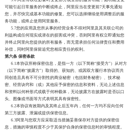
可能引起日常服务的中断或终止，阿里应当在变更前7天事先通知
您，并尽快完成基本功能的修复。您可以选择继续使用调整后的服
务功能，或终止使用阿里服务。
5.7您的应用及您所从事的经营业务不得对阿里及其关联公司的
利益构成任何现实或潜在的损害或冲突，否则阿里有权立即通知您
并终止阿里向您提供的所有服务，而无需承担任何法律责任和费用
补偿，同时阿里保留追究您相应责任的权利。
第六条 保密条款
6.1本协议所称保密信息，是指一方（以下简称“接受方”）从对方
（以下简称“披露方”）取得的、获知的、或因双方履行本协议而共
同创造且具有不可分割性的商业秘密（包括财务秘密）、技术秘
密、经营诀窍和（或）其他应予保密的信息和资料，无论上述信息
和资料以何种形式或载于何种载体，无论披露方在披露时是否以口
头、图像或书面等方式表明其具有保密性。
6.2本协议有效期内及其终止后五年内，任何一方均不应向任何
第三方披露、泄漏或提供保密信息。
6.3阿里与您双方应采取适当措施妥善保存对方提供的保密信
息，措施的审慎程度不少于其保护自身的保密信息时的审慎程度。