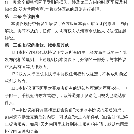
任，则您全额赔偿阿里受到的损失。涉及第三方纠纷时,阿里应及时
知会您,双方共同协商,本着友好互谅的原则进行处理。
第十二条 争议解决
本协议履行中若发生争议，双方应当本着互谅互让的原则，协商
解决。协商不成的，任何一方均有权向杭州市余杭区人民法院提起
诉讼。
第十三条 协议的生效、续签及其他
13.1本协议内容包括协议正文及所有阿里已经发布的或将来可能
发布的相关规则。上述规则为本协议不可分割的一部分，与本协议
正文具有同等法律效力。
13.2双方未行使或未执行本协议任何权利或规定，不构成对前述
权利之放弃。
13.3本协议项下阿里对开发者所有的通知均可通过网页公告、电
子邮件、手机短信等方式进行；该等通知于发送之日视为已送达收
件人。
13.4本协议如有调整和更新会提前7天按照本协议约定通知您，
如果您不接受更新后的内容，可以在7天之内邮件或书面告知阿里终
止提供服务。如果7天之内阿里未收到终止服务的申请，默认您同意
协议的调整和更新。