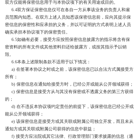
双方仅能将保密信息用于与本协议项下的有关用途或目的。
6.4双方保证保密信息仅可在各自一方从事该业务的负责人和雇
员范围内知悉。在双方上述人员知悉该保密信息前，应向其提示保
密信息的保密性和应承担的义务，并以可证明的方式表明上述人员
确实承担本协议项下的保密责任。
6.5如确有必要，接受方应按照保密信息披露方的指示将含有保
密资料的所有文件或其他资料归还给披露方，或按其指示予以销
毁。
6.6本条上述限制条款不适用于以下情况：
a) 在签署本协议之时或之前，该保密信息已以合法方式属接受方
所有；
b) 保密信息在通知给接受方时，已经公开或能从公开领域获得；
c) 保密信息是接受方从与其没有保密或不透露义务的第三方获得
的；
d) 在不违反本协议项约定责任的前提下，该保密信息已经公开或
能从公开领域获得；
e) 该保密信息是接受方或其关联或附属公司独立开发，而且未从
通知方或其关联或附属公司获得的信息中获益；
f) 接受方应法院或其它法律、行政管理部门要求披露的信息（通