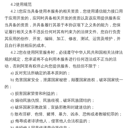
4.2使用规范
4.2.1您应当具备使用本服务的相关资质，您使用通信能力接口用
于应用开发的，应同时具备相关开发的资质以及该应用提供服务应
当具备的资质，并具备履行其基于本协议项下之义务的能力，您保
证履行相关义务不违反任何对其有约束力的法律文件。您自行负责
其应用的创作、开发、编辑、加工、修改、测试、运营及维护，并
且自行承担相应的成本。
4.2.2您在使用阿里服务时，必须遵守中华人民共和国相关法律法
规的规定，您承诺将不会利用本服务进行任何违法或不正当的活
动，否则阿里有权停止向您提供服务。包括但不限于：
a) 反对宪法所确定的基本原则的；
b) 危害国家安全，泄露国家秘密，颠覆国家政权，破坏国家统一
的；
c) 损害国家荣誉和利益的；
d) 煽动民族仇恨、民族歧视，破坏民族团结的；
e) 破坏国家宗教政策，宣扬邪教和封建迷信的；
f) 散布淫秽、色情、赌博、暴力、凶杀、恐怖或者教唆犯罪的；
g) 侮辱或者诽谤他人，侵害他人合法权益的；
h) 未经他人同意传递商业等信息；