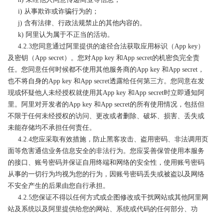
i) 从事欺诈或诈骗行为的；
j) 含有法律、行政法规禁止的其他内容的。
k) 阿里认为属于不正当的活动。
4.2.3您同意通过阿里提供的途径合法获取应用标识（App key）
及密钥（App secret）。您对App key 和App secret的机密负完全责
任。您同意任何时候都不使用其他服务商的App key 和App secret，
也不将自身的App key 和App secret透露给任何第三方。您同意在发
现或怀疑他人未经授权就使用其App key 和App secret时立即通知阿
里。阿里对开发者的App key 和App secret的所有使用情况，包括但
不限于任何未经授权的访问、更改或者删除、破坏、损害、丢失或
未能存储均不承担任何责任。
4.2.4您应采取有效措施，防止黑客攻击、盗用密码、非法调用页
面等危害通信业务信息安全的非法行为。您应妥善保管使用本服务
的接口、账号密码并保证自用终端和网络的安全性，使用账号密码
从事的一切行为均视为您的行为，因账号密码丢失或被盗以及网络
不安全产生的后果由您自行承担。
4.2.5您保证不得以任何方式或企图修改或干扰网站或其他阿里网
站及系统以及阿里提供给您的网站、系统或代码的任何部分、功