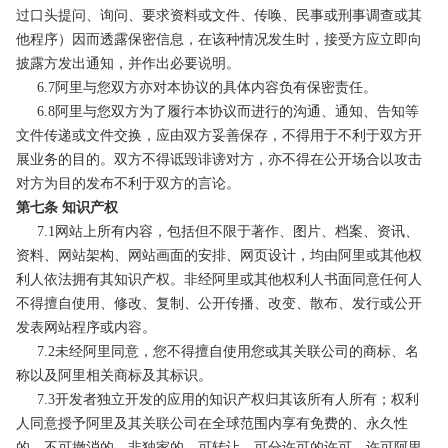
过口头提问、询问、要求资料或文件、传唤、民事或刑事调查或其
他程序）因而透露保密信息，在该种情况发生时，接受方应立即向
披露方发出通知，并作出必要说明。
6.7阿里与您双方亦对本协议的具体内容负有保密责任。
6.8阿里与您双方为了履行本协议而进行的沟通、通知、告知等
文件传递或文件交换，应由双方妥善保存，不得用于不利于双方开
展业务的目的。双方不得诋毁诽谤对方，亦不得在公开场合以攻击
对方为目的发布不利于双方的言论。
第七条 知识产权
7.1网站上所有内容，包括但不限于著作、图片、档案、资讯、
资料、网站架构、网站画面的安排、网页设计，均由阿里或其他权
利人依法拥有其知识产权。非经阿里或其他权利人书面同意任何人
不得擅自使用、修改、复制、公开传播、改变、散布、发行或公开
发表网站程序或内容。
7.2未经阿里同意，您不得擅自使用您或其关联公司的商标、名
称以及阿里相关商标及其标识。
7.3开发者独立开发的应用的知识产权归其该所有人所有；权利
人同意授予阿里及其关联公司在全球范围内享有免费的、永久性
的、不可撤消的、非独家的、可转让、可分许可的许可，许可阿里