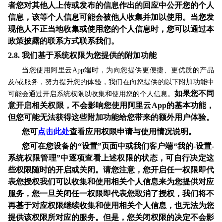
者您对其他人上传或发布的信息作出的回应中公开您的个人
信息，该等个人信息可能会被他人收集并加以使用。当您发
现他人不正当地收集或使用您的个人信息时，您可以通过本
政策披露的联系方式联系我们。
2.8.
我们基于系统权限为您提供的附加功能
当您使用阿里云App端时，
为向您提供更便捷、更优质的产品
及/或服务，努力提升您的体验，我们在向您提供的以下附加功能中
如果您不同
可能会通过开启系统权限以收集和使用您的个人信息。
意开启相关权限，不会影响您使用阿里云App的基本功能，
但您可能无法获得这些附加功能给您带来的额外用户体验。
您可
点击此
处
查看应用权限申请与使用情况说明。
您可在您设备的“设置”页面中或我们客户端“我的-设置-
系统权限管理”中逐项查看上述权限的状态，可自行决定这
些权限随时的开启或关闭。请您注意，您开启任一权限
即代
表
您授权我们可以收集和使用相关个人信息来为您提供对应
服务，您
一旦
关闭任一权限即代表您取消了授权，我们将不
再基于对应权限继续收集和使用相关个人信息，也无法为您
提供该权限所对应的服务。但是，您关闭权限的决定不会影