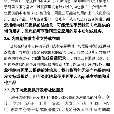
话、传真）。您提供的本条第（1）类信息，会帮助我们更了解您对
于阿里云服务需求，以便阿里云有针对性的向您推广、介绍产品；
您提供的本条第（2）类信息，阿里云可能会利用如上方式向您推
如
广、宣传产品、邮寄业务通知（含账单）或与您进行业务沟通。
您拒绝向我们提供前述信息，可能无法享受我们向您提供的
增值服务，但您仍可享受阿里云应用的基本功能或服务。
2.6.
为向您提供专业支持或帮助
当您在服务中心内请求我们支持或帮助时，您需要向我们提供问
题描述，同时我们会需要收集您的咨询记录、报障记录和针对用户
通信或通话记录
故障的排障过程（如
），阿里云将通过记录、分
如
析这些信息以便更及时响应您的帮助请求，以及用于改进服务。
您拒绝向阿里云提供前述信息，我们将可能无法向您提供相
应支持或帮助，但不会影响您使用阿里云App基本功能和其
他产品
。
2.7.
为了向您提供开发者社区服务
分享、交
您可选择使用开发者社区服务，体验我们为您提供的
流、学习、认证、工具、资源、大赛、活动、社群、MV
P、创新中心
等
一站式服务能力，满足开发者全生命周期成