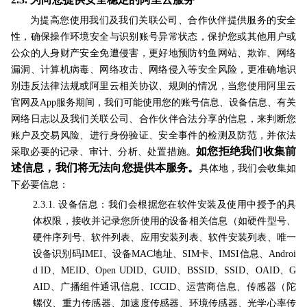
为提高您使用我们及我们关联公司、合作伙伴提供服务的安全
性，确保操作环境安全与识别账号异常状态，保护您或其他用户或
公众的人身财产安全免遭侵害，更好地预防钓鱼网站、欺诈、网络
漏洞、计算机病毒、网络攻击、网络侵入等安全风险，更准确地识
别违反法律法规或阿里云相关协议、规则的情况，当您使用阿里云
官网及App服务期间，我们可能使用您的账号信息、设备信息、有关
网络日志以及我们关联公司、合作伙伴合法分享的信息，来判断您
账户及交易风险、进行身份验证、安全事件的检测及防范，并依法
如您拒绝我们收集前
采取必要的记录、审计、分析、处置措施。
述信息，我们将无法向您提供本服务。
具体地，我们会收集如
下必要信息：
2.3.1. 设备信息：我们会根据您在软件安装及使用中授予的具
体权限，接收并记录您所使用的设备相关信息（如
硬件型号、
硬件序列号、软件列表、应用安装列表、软件安装列表、唯一
设备识别码IMEI、设备MAC地址、SIM卡、IMSI信息、Androi
d ID、MEID、Open UDID、GUID、BSSID、SSID、OAI
D、G
AID、广播
组件通讯信息、ICCID、运营商信息、传感器（陀
螺仪、重力传感器、加速度传感器、环境传感器、光学心率传