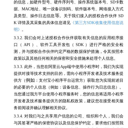
的信息，如硬件型号、硬件序列号、操作系统版本号、SD卡数
据、MAC地址、唯一设备识别码、软件版本号、网络接入方式
等
及类型、操作日志信息
。关于我们接入的授权合作伙伴 SD
K 详情及其采集的具体信息请见
《
第三方SDK收集使用信息说
明》
。
3.3.2. 我们会对上述授权合作伙伴获取有关信息的应用程序接
口（ API ）、软件工具开发包（ SDK ）进行严格的安全检
测，并与授权合作伙伴约定严格的数据保护措施，令其按照本
政策以及其他任何相关的保密和安全措施来处理个人信息。
3.3.3. 此外，当您在
阿里云App端
中使用小程序时，我们为实现
提供对接等技术支持的目的，需向小程序开发者及技术服务提
例如
供方（
：支付宝小程序平台运营方）获取您为实现前述目
的必要的个人信息（例如：设备信息、操作行为日志信息）。
当您通过我方平台使用小程序服务时，您的信息将适用小程序
开发者及技术服务提供方的隐私权政策，建议您在接受相关服
务前阅读并确认理解相关协议。
3.3.4. 对我们与之共享用户信息的公司、组织和个人，我们会
与其签署严格的保密协议以及信息保护约定，要求他们按照我