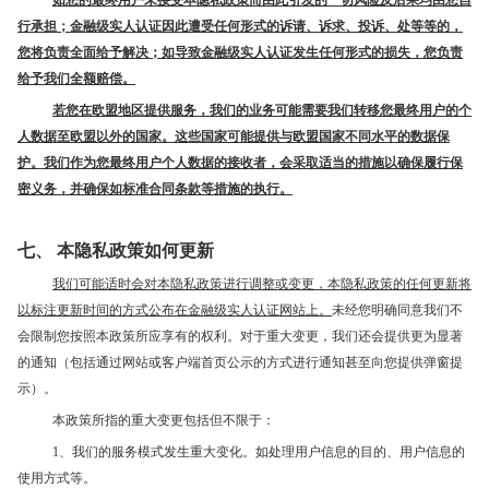
如您的最终用户未接受本隐私政策而由此引发的一切风险及后果均由您自
行承担；金融级实人认证因此遭受任何形式的诉请、诉求、投诉、处等等的，
您将负责全面给予解决；如导致金融级实人认证发生任何形式的损失，您负责
给予我们全额赔偿。
若您在欧盟地区提供服务，我们的业务可能需要我们转移您最终用户的个
人数据至欧盟以外的国家。这些国家可能提供与欧盟国家不同水平的数据保
护。我们作为您最终用户个人数据的接收者，会采取适当的措施以确保履行保
密义务，并确保如标准合同条款等措施的执行。
七、 本隐私政策如何更新
我们可能适时会对本隐私政策进行调整或变更，本隐私政策的任何更新将
以标注更新时间的方式公布在金融级实人认证网站上。
未经您明确同意我们不
会限制您按照本政策所应享有的权利。对于重大变更，我们还会提供更为显著
的通知（包括通过网站或客户端首页公示的方式进行通知甚至向您提供弹窗提
示）。
本政策所指的重大变更包括但不限于：
1、我们的服务模式发生重大变化。如处理用户信息的目的、用户信息的
使用方式等。