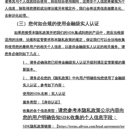
者将其与个人信息结合使用，则在结合使用期间，这类非个人信息将被视为个
人信息，除取得您授权或法律法规另有规定外，我们会将这类信息做匿名化、
去标识化处理。
（三）您何如合规的使用金融级实人认证
如果您接受本隐私政策并把我们的SDK集成到您的产品中，您应当根据
适用的法律、法规和监管要求和本隐私政策的规定，保证我们可以合法地收集
和使用您的最终用户的相关个人信息，以提供金融级实人认证的相关服务。请
您务必做到如下几点：
1． 请务必确保您已经将金融级实人认证升级到满足监管新规的最
新版本。
2． 请务必在您的《隐私政策》中向用户明确告知您使用了金融级
实人认证，参考如下内容：
使用的SDK名称：实人认证
服务类型：【身份认证】
请您参考本隐私政策公示内容向
收集的各个信息类型：
您的用户明确告知SDK收集的个人信息字段；
SDK隐私政策链接：【https://terms.aliyun.com/legal-agreement/ter