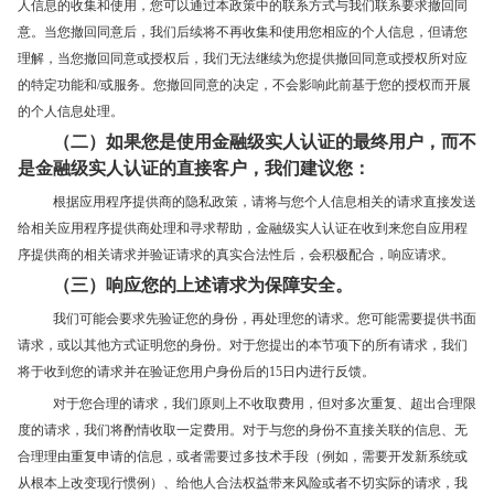
人信息的收集和使用，您可以通过本政策中的联系方式与我们联系要求撤回同
意。当您撤回同意后，我们后续将不再收集和使用您相应的个人信息，但请您
理解，当您撤回同意或授权后，我们无法继续为您提供撤回同意或授权所对应
的特定功能和/或服务。您撤回同意的决定，不会影响此前基于您的授权而开展
的个人信息处理。
（二）如果您是使用金融级实人认证的最终用户，而不
是金融级实人认证的直接客户，我们建议您：
根据应用程序提供商的隐私政策，请将与您个人信息相关的请求直接发送
给相关应用程序提供商处理和寻求帮助，金融级实人认证在收到来您自应用程
序提供商的相关请求并验证请求的真实合法性后，会积极配合，响应请求。
（三）响应您的上述请求为保障安全。
我们可能会要求先验证您的身份，再处理您的请求。您可能需要提供书面
请求，或以其他方式证明您的身份。对于您提出的本节项下的所有请求，我们
将于收到您的请求并在验证您用户身份后的15日内进行反馈。
对于您合理的请求，我们原则上不收取费用，但对多次重复、超出合理限
度的请求，我们将酌情收取一定费用。对于与您的身份不直接关联的信息、无
合理理由重复申请的信息，或者需要过多技术手段（例如，需要开发新系统或
从根本上改变现行惯例）、给他人合法权益带来风险或者不切实际的请求，我