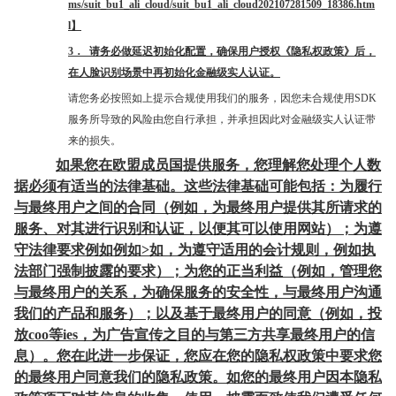
ms/suit_bu1_ali_cloud/suit_bu1_ali_cloud202107281509_18386.htm
l】
3． 请务必做延迟初始化配置，确保用户授权《隐私权政策》后，
在人脸识别场景中再初始化金融级实人认证。
请您务必按照如上提示合规使用我们的服务，因您未合规使用SDK
服务所导致的风险由您自行承担，并承担因此对金融级实人认证带
来的损失。
如果您在欧盟成员国提供服务，您理解您处理个人数
据必须有适当的法律基础。这些法律基础可能包括：为履行
与最终用户之间的合同（例如，为最终用户提供其所请求的
服务、对其进行识别和认证，以便其可以使用网站）；为遵
守法律要求例如例如>如，为遵守适用的会计规则，例如执
法部门强制披露的要求）；为您的正当利益（例如，管理您
与最终用户的关系，为确保服务的安全性，与最终用户沟通
我们的产品和服务）；以及基于最终用户的同意（例如，投
放coo等ies，为广告宣传之目的与第三方共享最终用户的信
息）。您在此进一步保证，您应在您的隐私权政策中要求您
的最终用户同意我们的隐私政策。如您的最终用户因本隐私