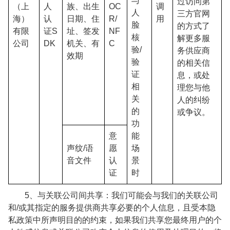
与
过访问第
（上
人
族、出生
OC
调
人
三方官网
海）
认
日期、住
R/
用
脸
的方式了
有限
证S
址、签发
NF
核
解更多服
公司
DK
机关、有
C
验/
务供应商
效期
验
的相关信
证
息，或处
相
理您与他
关
人的纠纷
的
或争议。
功
意
能
声纹/语
愿
场
音文件
认
景
证
时
5、与关联公司间共享：我们可能会与我们的关联公司
和/或其指定的服务提供商共享必要的个人信息，且受本隐
私政策中所声明目的的约束，如果我们共享您最终用户的个