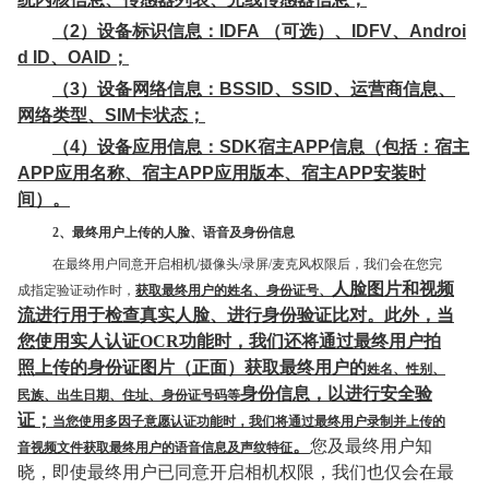
（2）设备标识信息：IDFA （可选）、IDFV、Androi
d ID、OAID；
（3）设备网络信息：
BSSID、SSID、
运营商信息、
网络类型、SIM卡状态；
（4）设备应用信息：SDK宿主APP信息（包括：宿主
APP应用名称、宿主APP应用版本、宿主APP安装时
间）。
2、最终用户上传的人脸、语音及身份信息
在最终用户同意开启相机/摄像头/录屏/麦克风权限后，我们会在您完
人脸图片和视
频
成指定验证动作时，
获取最终用户的姓名、身份证号、
流进行用于检查真实人脸、进行身份验证比对
。此外，当
您使用实人认证OCR功能时，我们还将通过最终用户拍
照上传的身份证图片（正面）获取最终用户的
姓名、性别、
身份信息，以进行安全验
民族、出生日期、住址、身份证号码等
证；
当您使用多因子意愿认证功能时，我们将通过最终用户录制并上传的
。
您及最终用户知
音视频文件获取最终用户的语音信息及声纹特征
晓，即使最终用户已同意开启相机权限，我们也仅会在最