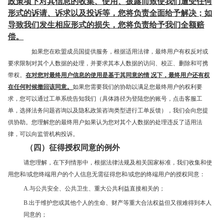
政策项下对其信息的收集、使用、披露而致使我们遭受任何
形式的诉请、诉求以及投诉等，您将负责全面给予解决；如
导致我们发生相应形式的损失，您将负责给予我们全额赔
偿。
如果您在欧盟成员国提供服务，根据适用法律，最终用户有权反对或
要求限制对其个人数据的处理，并要求其本人数据的访问、校正、删除和可携
带权。
在对您对最终用户信息的使用是基于其同意的情 况下，最终用户还有权
在任何时候撤回该同意。
如果您需要我们的协助以满足您最终用户的权利要
求，您可以通过工单系统告知我们（具体路径为登陆您的账号，点击客服工
单，选择法务问题咨询以及隐私政策咨询类型进行工单反馈），我们会向您提
供协助。您理解您的最终用户如果认为您对其个人数据的处理违反了适用法
律，可以向监管机构投诉。
（四）征得授权同意的例外
请您理解，在下列情形中，根据法律法规及相关国家标准，我们收集和使
用您和/或您终端用户的个人信息无需征得您和/或您的终端用户的授权同意：
A.与公共安全、公共卫生、重大公共利益直接相关的；
B.出于维护您或其他个人的生命、财产等重大合法权益但又很难得到本人
同意的；