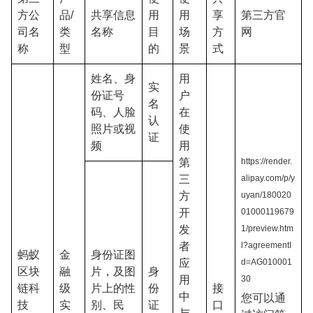
方公
品/
共享信息
用
用
享
第三方官
司名
类
名称
目
场
方
网
称
型
的
景
式
姓名、身
用
实
份证号
户
名
码、人脸
在
认
照片或视
使
证
频
用
第
https://render.
三
alipay.com/p/y
方
uyan/180020
开
01000119679
发
1/preview.htm
者
l?agreementI
蚂蚁
金
身份证图
应
d=AG010001
区块
融
片，及图
身
用
30
链科
级
片上的性
份
接
中
您可以通
技
实
别、民
证
口