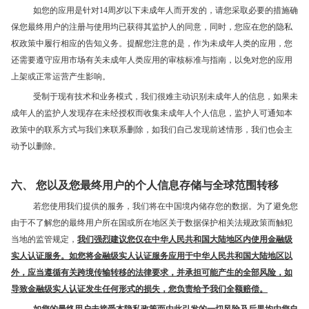
如您的应用是针对14周岁以下未成年人而开发的，请您采取必要的措施确
保您最终用户的注册与使用均已获得其监护人的同意，同时，您应在您的隐私
权政策中履行相应的告知义务。提醒您注意的是，作为未成年人类的应用，您
还需要遵守应用市场有关未成年人类应用的审核标准与指南，以免对您的应用
上架或正常运营产生影响。
受制于现有技术和业务模式，我们很难主动识别未成年人的信息，如果未
成年人的监护人发现存在未经授权而收集未成年人个人信息，监护人可通知本
政策中的联系方式与我们来联系删除，如我们自己发现前述情形，我们也会主
动予以删除。
六、 您以及您最终用户的个人信息存储与全球范围转移
若您使用我们提供的服务，我们将在中国境内储存您的数据。为了避免您
由于不了解您的最终用户所在国或所在地区关于数据保护相关法规政策而触犯
当地的监管规定，
我们强烈建议您仅在中华人民共和国大陆地区内使用金融级
实人认证服务。如您将金融级实人认证服务应用于中华人民共和国大陆地区以
外，应当遵循有关跨境传输转移的法律要求，并承担可能产生的全部风险，如
导致金融级实人认证发生任何形式的损失，您负责给予我们全额赔偿。