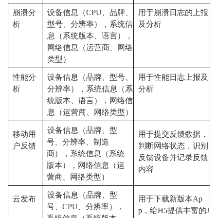
崩溃分
设备信息（
CPU
、品牌、
用于崩溃日志的上报
析
型号
、
分辨率）
，
系统信
及分析
息（系统版本
、
语言）
，
网络信息（运营商、网络
类型）
性能分
设备信息（品牌、型号、
用于性能日志上报及
析
分辨率）
，
系统信息（系
分析
统版本、语言）
，
网络信
息（运营商、网络类型）
设备信息（品牌、型
移动用
用于提交反馈数据，
号、分辨率、制造
户反馈
判断网络状态，识别
商），
系统信息（系统
反馈设备并记录反馈
版本），
网络信息（运
内容
营商
、网络类型
）
设备信息（品牌、型
云发布
用于下载新版本
Ap
号
、
CPU
、
分辨率
），
p，给H
5
提供丰富的
J