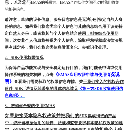
息，以及您与
EMAS的关联方、EMAS合作伙伴之间
互动时我们收集
的相关信息。
请注意，单独的设备信息、服务日志信息是无法识别特定自然人身
份的信息。如果我们将这类非个人信息与其他信息结合用于识
别特
定自然人身份，或者将其与个人信息结合
使用，则在结合使用期
间，这类非个人信息将被视为个人信息，除取得您授权或法律法规
另有规定外，我们
会将这类信息做匿名化、去标识化处理。
2、SDK使用权限情况
为保障产品功能实现与安全稳定运行目的，我们可能会申请或使用
《
况说
操作系统的相关权限，点击
EMAS应用权限申请与使用情
明》
查看我们需要获取的权限信息详情。关
于我们接入的授权合作
伙伴
SDK
详情及其采集的具体信息请见
《第三方SDK收集使用信
息说
明》。
3、您如何合规的使用EMAS
如果您接受本隐私权政策并把我们的
SDK集成到您的产品
中，您应当根据适用的法律、法规和监管要求和本隐私权政策的规
的相关个人信
定，保证我们可以合法
地收集和使用您的最终用户