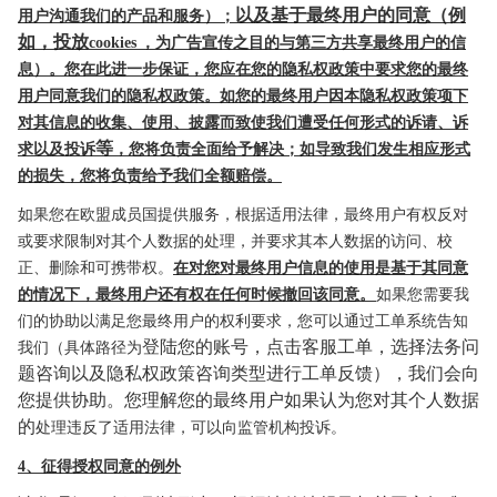
以及基于最终用户的同意（例
用户沟通我们的产品和服务
）；
如，投放
cookies
，为广告宣传之目的与第三方共享最终用户的信
息）。您在此
进一步保证，您应在您的隐私权政策中要求您的最终
用户同意我们的隐私权政策。如您的最终用户因本隐私权政策项下
对其信息的
收集、使用、披露而致使我们遭受任何形式的诉
请、诉
等
求以及投诉
，您将负责全面给予解决；如导致我们发生相应形式
的损
失，您将负责给予我们全额赔偿。
如果您在欧盟成员国提供服务，根据适用法律，最终用户有权反对
或要求限制对其个人数据的处理，并要求
其本人数据的访问、校
正、删除和可携带权。
在对您对最终
用户信息的使用是基于其同意
的情况下，最终用户还有权在任何时候撤回该同意。
如果您需要我
们的协助以满
足您最终用户的权利要求，您可以通过工单系统告知
登陆您的账号，点击客服工单，选择法务问
我们（具体路径为
题咨询以及隐私权政策咨询类型进行工单反馈），我们会向
您提供协助。您理解您的最终用户如果认为您对其个人数据
的
处理违反了适用
法律，可以向监管机构投诉。
4、征得授权同意的例外