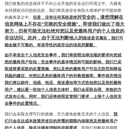
我们收集的信息保存于不向公众开放的安全运行环境之中。为避免
未经授权访问您的信息，
我们将其保存在有防火墙保护并可能加密
对安全的，请您理解在
的服务器之中。
但是，没有任何系统是绝
信息网络上不存在
“完善的安全措施”。即使我们做出了很大
努力，仍有可能无法杜绝对您以及您最终用户的个人信息的
非法访问。此外，由于无法判断他人的
陈述是否属实，我们可
能会被不可靠的、有误导
性的或非法的信息所蒙蔽。
如不幸发生个人信息安全事件，我们将按照法律法规的要求向您或
您的最终用户告知：安全事件的基本情况和可能的影响、我们
已采
取或将要采取的处置措施、您以及您的最
终用户可自主防范和降低
风险的建议、对您以及您的最终用户的补救措施等。事件相关情况
我们将以邮件、信函、电话、推送通知等
方式告知您以及您的最终
用户，难以逐一告知个
人信息主体时，我们会采取合理、有效的方
式发布公告。同时，我们还将按照监管部门要求
，上报个人信息安
全事件的处置情况。
我们会采取合理可行的措施，尽力避免收集无关的个人信息
。
我
们只会在达成本政策所述目的所需的期限内保留您及您最终用户
的个人信息，除非法律有强制的存留要求
。而
我们判断前述期限