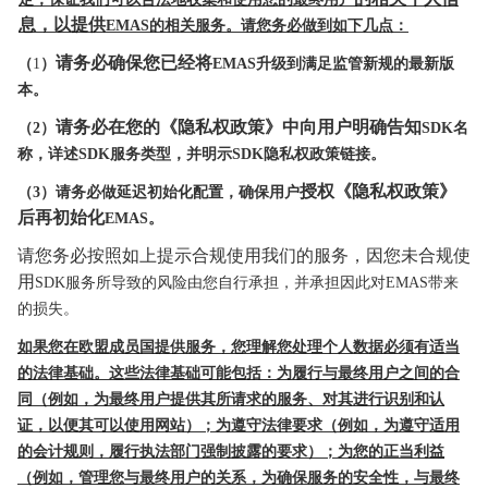
息，以提供
EMAS的相关服务。请您务必做到如下几点：
请务必确保您已经将
（
1
）
EMAS升级到满足监管新规的最新版
本。
请务必在您的《隐私权政策》中向用户明确告知
（
2）
SDK名
称，详述SDK服务类型，并明示SDK隐私权政策链接。
授权《隐私权政策》
（
3）
请务必做延迟初始化配置，确保用户
后再初始化
EMAS。
请您务必按照如上提示合规使用我们的服务，因您未合规使
用
SDK服务所导致的风险由您自行承担，并承担因此对EMAS带来
的损失。
如果您在欧盟成员国提供服务，您理解您处理个人数据必须有适当
的法律基础。这些法律基础可能包括：为履行与最终用户之间的合
同（例如
，为最终用户提供其所请求
的服
务、对其进行识别和认
证，以便其可以使用网站
）；
为遵守法律要求（例如，为遵守适用
的会计规则，履行执法部门强制披露的要
求）；为您的正当利益
（例如，管理您与最终用户
的关系，为确保服务的安全性，与最终