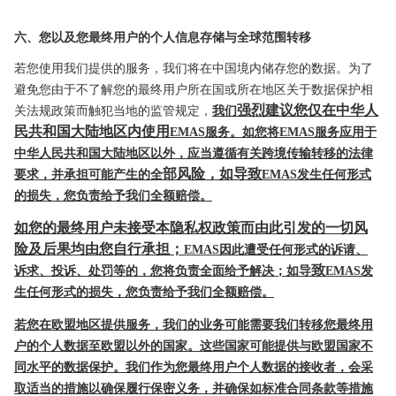
六、您以及您最终用户的个人信息存储与全球范围转移
若您使用我们提供的服务，我们将在中国境内储存您的数据。为了
避免您由于不了解您的最终用户所在国或所在地区关于数据保护相
强烈建议您仅在中华人
关法规
政策而触犯当地的监管规定，
我们
民共和国大陆地区内使用
EMAS服务。如您将EMAS服务应用于
中华人民共和国大陆地区以外，应当遵循
有关跨境传输转移的法律
部风险，如导致
要求，并承担可能产生的全
EMAS发生任何形式
的损失
，您负责给予我们全额赔偿。
如您的最终用户未接受本隐私权政策而由此引发的
一切风
险
及后果均由您自行承担；
EMAS因此遭受任何形式的诉请、
致
诉求、
投诉、处罚等的，您将负责全面给予解决；如导
EMAS发
生任何形式的损失，您负责给予我们全额赔偿。
若您在欧盟地区提供服务，我们的业务可能需要我们转移您最终用
户的个人数据至欧盟以外的国家。这些国家可能提供与欧盟国
家不
同水平的数据保护。我们作为您最终用户
个人数据的接收者，会采
取适当的措施以确保履行保密义务，并确保
如标准合同条款等措施