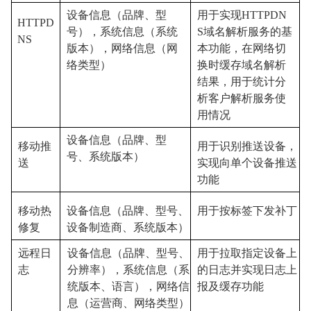
设备信息（品牌、型
用于实现
HTTPDN
HTTPD
号）
，
系统信息（系统
S域名解析服务的基
NS
版本）
，
网络信息（网
本功能，在网络切
络类型）
换时缓存域名
解析
结果，用于统计分
析客户解析服务使
用情况
设备信息（品牌、型
移动推
用于识别推送设备，
号、系统版本）
送
实现向单个设备推送
功能
移动热
设备信息（品牌、型号、
用于按标签下发补丁
修复
设备制造商、系统版本）
远程日
设备信息（品牌、型号、
用于拉取指定设备上
志
分辨率）
，
系统信息（系
的日志并实现日志上
统版本、语言）
，
网络信
报及缓存功能
息（运营商、网络类型）