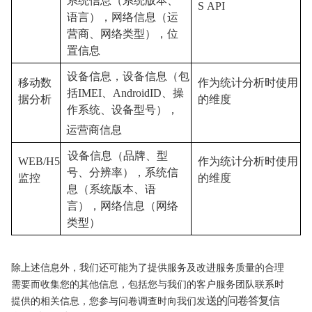
系统信息（系
统版本、
S
API
语言
），网络信息（运
营商
、网络类型
）
，位
置信息
设备信息，设备信息（包
移动数
作为统计分析时使用
括
IMEI
、
Andro
idID
、操
据分析
的维度
作系统、设备型号），
运营商信息
设备信息（品牌、型
WEB/H5
作为统计分析时使用
号、分辨率），系统信
监控
的维度
息（系统版本、语
言），网络信息（网络
类型）
除上述信息外，我们还可能为了提供服务及改进服务质量的合理
需要而收集您的其他信息，包括您与我们的客户服务团队联
系时
送的问卷答复信
提供的相关信息，您参与问卷调查时向我们发